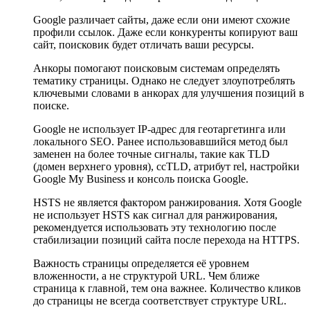
Google различает сайты, даже если они имеют схожие
профили ссылок. Даже если конкуренты копируют ваш
сайт, поисковик будет отличать ваши ресурсы.
Анкоры помогают поисковым системам определять
тематику страницы. Однако не следует злоупотреблять
ключевыми словами в анкорах для улучшения позиций в
поиске.
Google не использует IP-адрес для геотаргетинга или
локального SEO. Ранее использовавшийся метод был
заменен на более точные сигналы, такие как TLD
(домен верхнего уровня), ccTLD, атрибут rel, настройки
Google My Business и консоль поиска Google.
HSTS не является фактором ранжирования. Хотя Google
не использует HSTS как сигнал для ранжирования,
рекомендуется использовать эту технологию после
стабилизации позиций сайта после перехода на HTTPS.
Важность страницы определяется её уровнем
вложенности, а не структурой URL. Чем ближе
страница к главной, тем она важнее. Количество кликов
до страницы не всегда соответствует структуре URL.