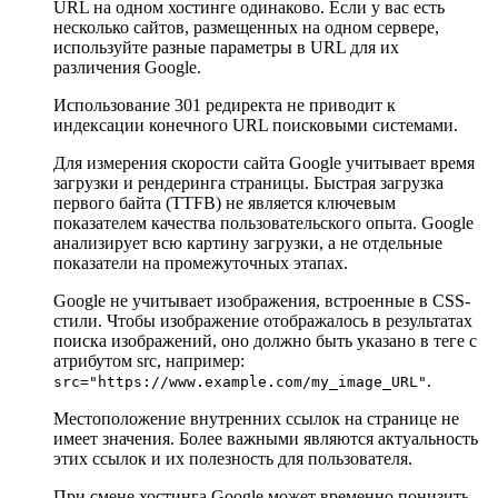
URL на одном хостинге одинаково. Если у вас есть
несколько сайтов, размещенных на одном сервере,
используйте разные параметры в URL для их
различения Google.
Использование 301 редиректа не приводит к
индексации конечного URL поисковыми системами.
Для измерения скорости сайта Google учитывает время
загрузки и рендеринга страницы. Быстрая загрузка
первого байта (TTFB) не является ключевым
показателем качества пользовательского опыта. Google
анализирует всю картину загрузки, а не отдельные
показатели на промежуточных этапах.
Google не учитывает изображения, встроенные в CSS-
стили. Чтобы изображение отображалось в результатах
поиска изображений, оно должно быть указано в теге с
атрибутом src, например:
.
src="https://www.example.com/my_image_URL"
Местоположение внутренних ссылок на странице не
имеет значения. Более важными являются актуальность
этих ссылок и их полезность для пользователя.
При смене хостинга Google может временно понизить