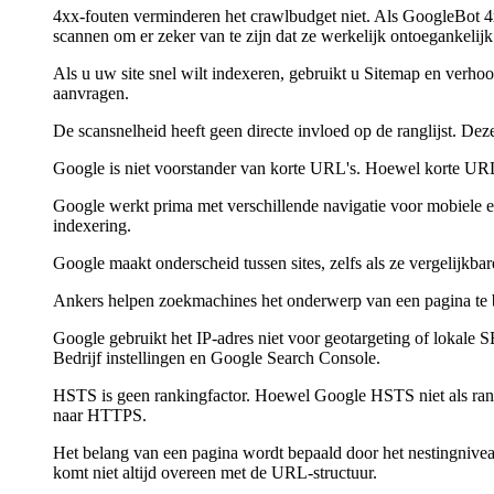
4xx-fouten verminderen het crawlbudget niet. Als GoogleBot 4x
scannen om er zeker van te zijn dat ze werkelijk ontoegankelijk 
Als u uw site snel wilt indexeren, gebruikt u Sitemap en verh
aanvragen.
De scansnelheid heeft geen directe invloed op de ranglijst. Dez
Google is niet voorstander van korte URL's. Hoewel korte URL
Google werkt prima met verschillende navigatie voor mobiele en 
indexering.
Google maakt onderscheid tussen sites, zelfs als ze vergelijkb
Ankers helpen zoekmachines het onderwerp van een pagina te be
Google gebruikt het IP-adres niet voor geotargeting of lokale 
Bedrijf instellingen en Google Search Console.
HSTS is geen rankingfactor. Hoewel Google HSTS niet als ranki
naar HTTPS.
Het belang van een pagina wordt bepaald door het nestingniveau
komt niet altijd overeen met de URL-structuur.