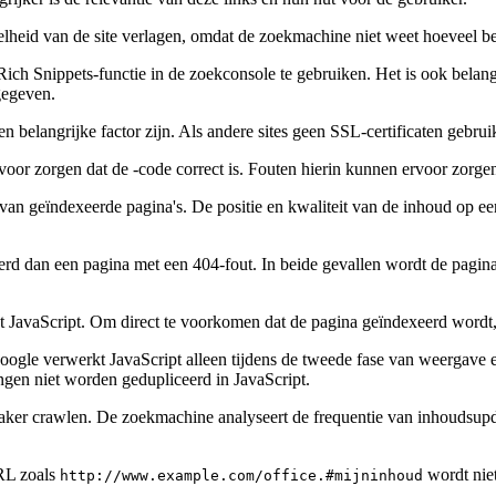
nelheid van de site verlagen, omdat de zoekmachine niet weet hoeveel b
h Snippets-functie in de zoekconsole te gebruiken. Het is ook belangr
gegeven.
 belangrijke factor zijn. Als andere sites geen SSL-certificaten gebr
or zorgen dat de -code correct is. Fouten hierin kunnen ervoor zorge
 van geïndexeerde pagina's. De positie en kwaliteit van de inhoud op ee
erd dan een pagina met een 404-fout. In beide gevallen wordt de pagin
JavaScript. Om direct te voorkomen dat de pagina geïndexeerd wordt, k
oogle verwerkt JavaScript alleen tijdens de tweede fase van weergave 
gingen niet worden gedupliceerd in JavaScript.
aker crawlen. De zoekmachine analyseert de frequentie van inhoudsupd
RL zoals
wordt nie
http://www.example.com/office.#mijninhoud