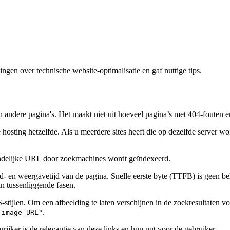
en over technische website-optimalisatie en gaf nuttige tips.
ndere pagina's. Het maakt niet uit hoeveel pagina’s met 404-fouten er op
hosting hetzelfde. Als u meerdere sites heeft die op dezelfde server w
teindelijke URL door zoekmachines wordt geïndexeerd.
- en weergavetijd van de pagina. Snelle eerste byte (TTFB) is geen bel
in tussenliggende fasen.
-stijlen. Om een ​​afbeelding te laten verschijnen in de zoekresultaten 
.
_image_URL"
grijker is de relevantie van deze links en hun nut voor de gebruiker.