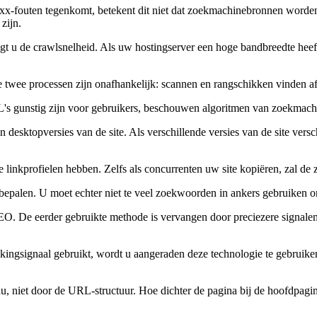
x-fouten tegenkomt, betekent dit niet dat zoekmachinebronnen worden 
zijn.
oogt u de crawlsnelheid. Als uw hostingserver een hoge bandbreedte hee
e twee processen zijn onafhankelijk: scannen en rangschikken vinden af
's gunstig zijn voor gebruikers, beschouwen algoritmen van zoekmachi
desktopversies van de site. Als verschillende versies van de site versc
are linkprofielen hebben. Zelfs als concurrenten uw site kopiëren, zal
palen. U moet echter niet te veel zoekwoorden in ankers gebruiken om
SEO. De eerder gebruikte methode is vervangen door preciezere signale
ngsignaal gebruikt, wordt u aangeraden deze technologie te gebruiken 
, niet door de URL-structuur. Hoe dichter de pagina bij de hoofdpagina 