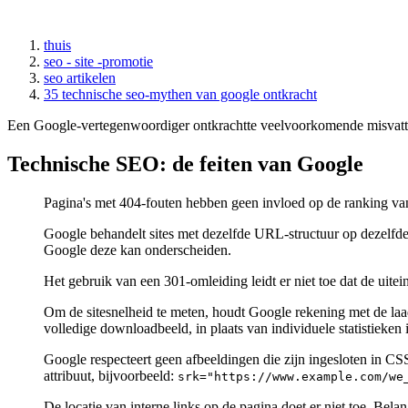
thuis
seo - site -promotie
seo artikelen
35 technische seo-mythen van google ontkracht
Een Google-vertegenwoordiger ontkrachtte veelvoorkomende misvatting
Technische SEO: de feiten van Google
Pagina's met 404-fouten hebben geen invloed op de ranking van a
Google behandelt sites met dezelfde URL-structuur op dezelfde 
Google deze kan onderscheiden.
Het gebruik van een 301-omleiding leidt er niet toe dat de ui
Om de sitesnelheid te meten, houdt Google rekening met de laad
volledige downloadbeeld, in plaats van individuele statistieken 
Google respecteert geen afbeeldingen die zijn ingesloten in CSS
attribuut, bijvoorbeeld:
srk="https://www.example.com/we
De locatie van interne links op de pagina doet er niet toe. Belan