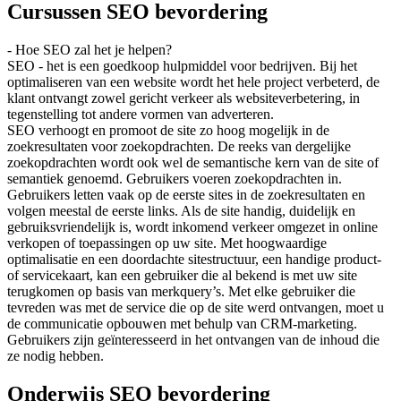
Cursussen SEO bevordering
- Hoe SEO zal het je helpen?
SEO - het is een goedkoop hulpmiddel voor bedrijven. Bij het
optimaliseren van een website wordt het hele project verbeterd, de
klant ontvangt zowel gericht verkeer als websiteverbetering, in
tegenstelling tot andere vormen van adverteren.
SEO verhoogt en promoot de site zo hoog mogelijk in de
zoekresultaten voor zoekopdrachten. De reeks van dergelijke
zoekopdrachten wordt ook wel de semantische kern van de site of
semantiek genoemd. Gebruikers voeren zoekopdrachten in.
Gebruikers letten vaak op de eerste sites in de zoekresultaten en
volgen meestal de eerste links.
Als de site handig, duidelijk en
gebruiksvriendelijk is, wordt inkomend verkeer omgezet in online
verkopen of toepassingen op uw site.
Met hoogwaardige
optimalisatie en een doordachte sitestructuur, een handige product-
of servicekaart, kan een gebruiker die al bekend is met uw site
terugkomen op basis van merkquery’s. Met elke gebruiker die
tevreden was met de service die op de site werd ontvangen, moet u
de communicatie opbouwen met behulp van CRM-marketing.
Gebruikers zijn geïnteresseerd in het ontvangen van de inhoud die
ze nodig hebben.
Onderwijs SEO bevordering