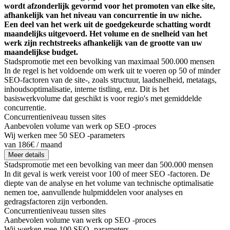
wordt afzonderlijk gevormd voor het promoten van elke site,
afhankelijk van het niveau van concurrentie in uw niche.
Een deel van het werk uit de goedgekeurde schatting wordt
maandelijks uitgevoerd. Het volume en de snelheid van het
werk zijn rechtstreeks afhankelijk van de grootte van uw
maandelijkse budget.
Stadspromotie met een bevolking van maximaal 500.000 mensen
In de regel is het voldoende om werk uit te voeren op 50 of minder
SEO-factoren van de site-, zoals structuur, laadsnelheid, metatags,
inhoudsoptimalisatie, interne tistling, enz. Dit is het
basiswerkvolume dat geschikt is voor regio's met gemiddelde
concurrentie.
Concurrentieniveau tussen sites
Aanbevolen volume van werk op SEO -proces
Wij werken mee 50 SEO -parameters
van 186€ / maand
Meer details
Stadspromotie met een bevolking van meer dan 500.000 mensen
In dit geval is werk vereist voor 100 of meer SEO -factoren. De
diepte van de analyse en het volume van technische optimalisatie
nemen toe, aanvullende hulpmiddelen voor analyses en
gedragsfactoren zijn verbonden.
Concurrentieniveau tussen sites
Aanbevolen volume van werk op SEO -proces
Wij werken mee 100 SEO -parameters