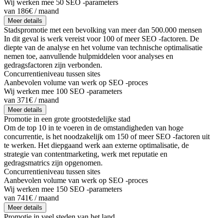
Wij werken mee 50 SEO -parameters
van 186€ / maand
Meer details
Stadspromotie met een bevolking van meer dan 500.000 mensen
In dit geval is werk vereist voor 100 of meer SEO -factoren. De
diepte van de analyse en het volume van technische optimalisatie
nemen toe, aanvullende hulpmiddelen voor analyses en
gedragsfactoren zijn verbonden.
Concurrentieniveau tussen sites
Aanbevolen volume van werk op SEO -proces
Wij werken mee 100 SEO -parameters
van 371€ / maand
Meer details
Promotie in een grote grootstedelijke stad
Om de top 10 in te voeren in de omstandigheden van hoge
concurrentie, is het noodzakelijk om 150 of meer SEO -factoren uit
te werken. Het diepgaand werk aan externe optimalisatie, de
strategie van contentmarketing, werk met reputatie en
gedragsmatrics zijn opgenomen.
Concurrentieniveau tussen sites
Aanbevolen volume van werk op SEO -proces
Wij werken mee 150 SEO -parameters
van 741€ / maand
Meer details
Promotie in veel steden van het land