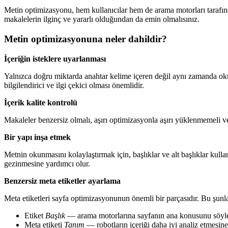
Metin optimizasyonu, hem kullanıcılar hem de arama motorları tarafın
makalelerin ilginç ve yararlı olduğundan da emin olmalısınız.
Metin optimizasyonuna neler dahildir?
İçeriğin isteklere uyarlanması
Yalnızca doğru miktarda anahtar kelime içeren değil aynı zamanda okun
bilgilendirici ve ilgi çekici olması önemlidir.
İçerik kalite kontrolü
Makaleler benzersiz olmalı, aşırı optimizasyonla aşırı yüklenmemeli ve 
Bir yapı inşa etmek
Metnin okunmasını kolaylaştırmak için, başlıklar ve alt başlıklar kull
gezinmesine yardımcı olur.
Benzersiz meta etiketler ayarlama
Meta etiketleri sayfa optimizasyonunun önemli bir parçasıdır. Bu şunlar
Etiket
Başlık
— arama motorlarına sayfanın ana konusunu söyle
Meta etiketi
Tanım
— robotların içeriği daha iyi analiz etmesine