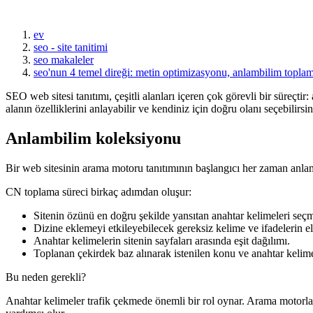
ev
seo - site tanitimi
seo makaleler
seo'nun 4 temel direği: metin optimizasyonu, anlambilim toplam
SEO web sitesi tanıtımı, çeşitli alanları içeren çok görevli bir süreçt
alanın özelliklerini anlayabilir ve kendiniz için doğru olanı seçebilirsin
Anlambilim koleksiyonu
Bir web sitesinin arama motoru tanıtımının başlangıcı her zaman anlamsa
CN toplama süreci birkaç adımdan oluşur:
Sitenin özünü en doğru şekilde yansıtan anahtar kelimeleri seç
Dizine eklemeyi etkileyebilecek gereksiz kelime ve ifadelerin e
Anahtar kelimelerin sitenin sayfaları arasında eşit dağılımı.
Toplanan çekirdek baz alınarak istenilen konu ve anahtar kelime s
Bu neden gerekli?
Anahtar kelimeler trafik çekmede önemli bir rol oynar. Arama motorları