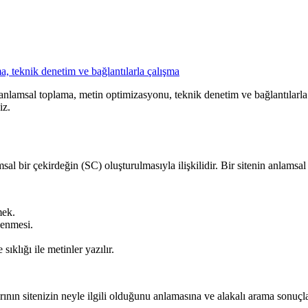
a, teknik denetim ve bağlantılarla çalışma
ir: anlamsal toplama, metin optimizasyonu, teknik denetim ve bağlantılarl
iz.
l bir çekirdeğin (SC) oluşturulmasıyla ilişkilidir. Bir sitenin anlamsal ö
mek.
lenmesi.
ıklığı ile metinler yazılır.
nın sitenizin neyle ilgili olduğunu anlamasına ve alakalı arama sonuçla