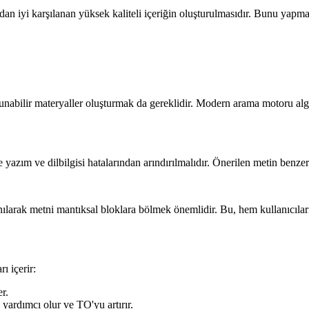
dan iyi karşılanan yüksek kaliteli içeriğin oluşturulmasıdır. Bunu yap
abilir materyaller oluşturmak da gereklidir. Modern arama motoru algor
yazım ve dilbilgisi hatalarından arındırılmalıdır. Önerilen metin benzer
anılarak metni mantıksal bloklara bölmek önemlidir. Bu, hem kullanıcıla
ı içerir:
r.
 yardımcı olur ve TO'yu artırır.