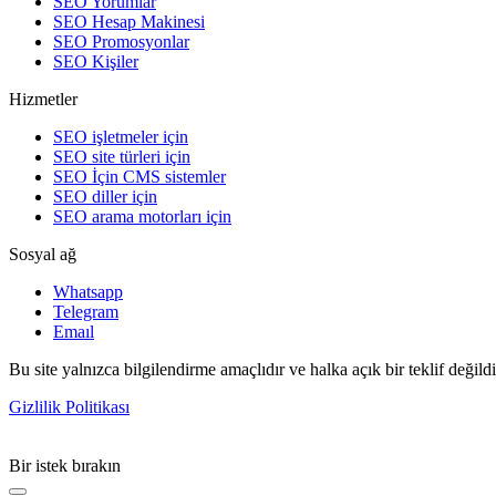
SEO Yorumlar
SEO Hesap Makinesi
SEO Promosyonlar
SEO Kişiler
Hizmetler
SEO işletmeler için
SEO site türleri için
SEO İçin CMS sistemler
SEO diller için
SEO arama motorları için
Sosyal ağ
Whatsapp
Telegram
Emaıl
Bu site yalnızca bilgilendirme amaçlıdır ve halka açık bir teklif değild
Gizlilik Politikası
Bir istek bırakın