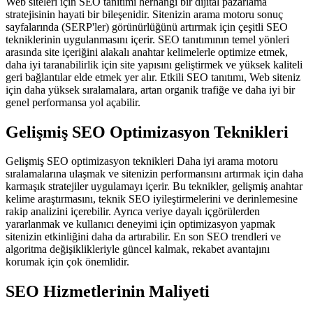
Web siteleri için SEO tanıtımı herhangi bir dijital pazarlama
stratejisinin hayati bir bileşenidir. Sitenizin arama motoru sonuç
sayfalarında (SERP'ler) görünürlüğünü artırmak için çeşitli SEO
tekniklerinin uygulanmasını içerir. SEO tanıtımının temel yönleri
arasında site içeriğini alakalı anahtar kelimelerle optimize etmek,
daha iyi taranabilirlik için site yapısını geliştirmek ve yüksek kaliteli
geri bağlantılar elde etmek yer alır. Etkili SEO tanıtımı, Web siteniz
için daha yüksek sıralamalara, artan organik trafiğe ve daha iyi bir
genel performansa yol açabilir.
Gelişmiş SEO Optimizasyon Teknikleri
Gelişmiş SEO optimizasyon teknikleri Daha iyi arama motoru
sıralamalarına ulaşmak ve sitenizin performansını artırmak için daha
karmaşık stratejiler uygulamayı içerir. Bu teknikler, gelişmiş anahtar
kelime araştırmasını, teknik SEO iyileştirmelerini ve derinlemesine
rakip analizini içerebilir. Ayrıca veriye dayalı içgörülerden
yararlanmak ve kullanıcı deneyimi için optimizasyon yapmak
sitenizin etkinliğini daha da artırabilir. En son SEO trendleri ve
algoritma değişiklikleriyle güncel kalmak, rekabet avantajını
korumak için çok önemlidir.
SEO Hizmetlerinin Maliyeti