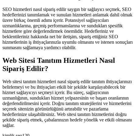
SEO hizmetleri nasıl sipariş edilir saygın bir sağlayıcı seçmek, SEO
hedeflerinizi tanımlamak ve sunulan hizmetleri anlamak dahil olmak
üzere birkaç önemli adımı içerir. Potansiyel sağlayıcıları
uzmanlıklarına, geçmiş performanslarına ve sundukları spesifik
hizmetlere göre değerlendirmek önemlidir. Hedefleriniz ve
beklentileriniz hakkında net bir iletişim, sipariş ettiğiniz SEO
hizmetlerinin iş ihtiyaçlarınızla uyumlu olmasını ve istenen sonuçları
sunmasını sağlamaya yardımcı olabilir.
Web Sitesi Tanıtım Hizmetleri Nasıl
Sipariş Edilir?
Web sitesi tanıtım hizmetleri nasıl sipariş edilir tanıtım ihtiyaçlarınızı
belirlemeyi ve bu ihtiyaçları etkili bir şekilde karşılayabilecek bir
hizmet sağlayıcıyı seçmeyi içerir. Bu süreç, sağlayıcının
uzmanlığının, sundukları hizmet yelpazesinin ve başarı oranlarının
değerlendirilmesini içerir. Doğru tanıtım stratejilerini ve hizmetlerini
seçerek sitenizin görünürlüğünü artırabilir ve pazarlama
hedeflerinize ulaşabilirsiniz. Web sitesi tanıtım hizmetlerini doğru
şekilde sipariş etmek, çabalarınızın hedefe yönelik ve etkili olmasını
sağlar.
kimlik seo120