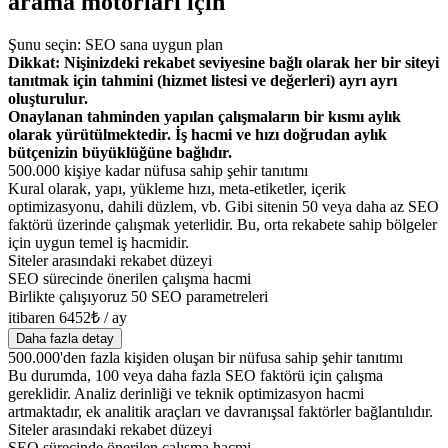
arama motorları için
Şunu seçin: SEO sana uygun plan
Dikkat: Nişinizdeki rekabet seviyesine bağlı olarak her bir siteyi
tanıtmak için tahmini (hizmet listesi ve değerleri) ayrı ayrı
oluşturulur.
Onaylanan tahminden yapılan çalışmaların bir kısmı aylık
olarak yürütülmektedir. İş hacmi ve hızı doğrudan aylık
bütçenizin büyüklüğüne bağlıdır.
500.000 kişiye kadar nüfusa sahip şehir tanıtımı
Kural olarak, yapı, yükleme hızı, meta-etiketler, içerik
optimizasyonu, dahili düzlem, vb. Gibi sitenin 50 veya daha az SEO
faktörü üzerinde çalışmak yeterlidir. Bu, orta rekabete sahip bölgeler
için uygun temel iş hacmidir.
Siteler arasındaki rekabet düzeyi
SEO sürecinde önerilen çalışma hacmi
Birlikte çalışıyoruz 50 SEO parametreleri
itibaren 6452₺ / ay
Daha fazla detay
500.000'den fazla kişiden oluşan bir nüfusa sahip şehir tanıtımı
Bu durumda, 100 veya daha fazla SEO faktörü için çalışma
gereklidir. Analiz derinliği ve teknik optimizasyon hacmi
artmaktadır, ek analitik araçları ve davranışsal faktörler bağlantılıdır.
Siteler arasındaki rekabet düzeyi
SEO sürecinde önerilen çalışma hacmi