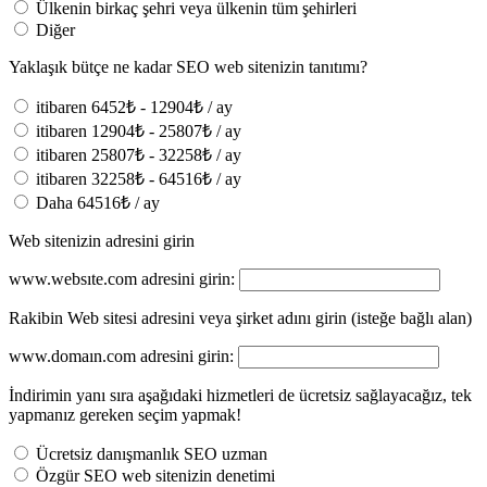
Ülkenin birkaç şehri veya ülkenin tüm şehirleri
Diğer
Yaklaşık bütçe ne kadar SEO web sitenizin tanıtımı?
itibaren 6452₺ - 12904₺ / ay
itibaren 12904₺ - 25807₺ / ay
itibaren 25807₺ - 32258₺ / ay
itibaren 32258₺ - 64516₺ / ay
Daha 64516₺ / ay
Web sitenizin adresini girin
www.websıte.com adresini girin:
Rakibin Web sitesi adresini veya şirket adını girin (isteğe bağlı alan)
www.domaın.com adresini girin:
İndirimin yanı sıra aşağıdaki hizmetleri de ücretsiz sağlayacağız, tek
yapmanız gereken seçim yapmak!
Ücretsiz danışmanlık SEO uzman
Özgür SEO web sitenizin denetimi