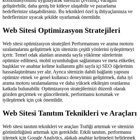
kombinasyonunu uygulayarak sitenizin çevrimiçi varlığını
geliştirebilir, daha geniş bir kitleye ulaşabilir ve pazarlama
hedeflerinize ulaşabilirsiniz. Bu teknikleri özel iş ihtiyaçlarınıza ve
hedeflerinize uyacak şekilde uyarlamak önemlidir.
Web Sitesi Optimizasyon Stratejileri
Web sitesi optimizasyon stratejileri Performansını ve arama motoru
sıralamalarını geliştirmek için sitenizin çeşitli yönlerini iyileştirmeyi
içerir. Temel odak alanları arasında sayfa yükleme sürelerinin
optimize edilmesi, mobil uyumluluğun sağlanması ve meta etiketler,
başlıklar ve anahtar kelime kullanımı gibi sayfa içi SEO öğelerinin
hassaslaştırılması yer alır. Ayrıca sitenizin dahili bağlantı yapısını
optimize etmek ve genel kullanıcı deneyimini geliştirmek, daha iyi
arama motoru sıralamalarına ve daha yüksek etkileşim oranlarına
katkıda bulunabilir. Optimizasyon stratejilerinizi düzenli olarak
gözden geçirmek ve güncellemek, performansı korumak ve
iyileştirmek için çok önemlidir.
Web Sitesi Tanıtım Teknikleri ve Araçları
Web sitesi tanıtım teknikleri ve araçları Trafiği artırmak ve sitenizin
görünürlüğünü artırmak için gereklidir. Etkili tanıtım, performansı
izlemek için Google Analytics, alakalı anahtar kelimeleri belirlemek