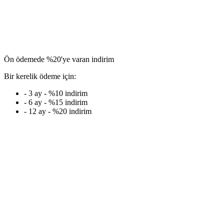
Ön ödemede %20'ye varan indirim
Bir kerelik ödeme için:
- 3 ay - %10 indirim
- 6 ay - %15 indirim
- 12 ay - %20 indirim