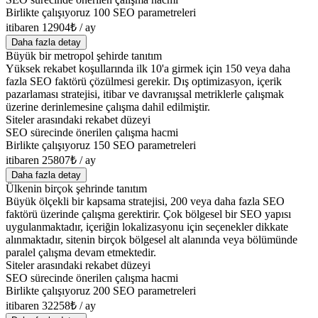
Birlikte çalışıyoruz 100 SEO parametreleri
itibaren 12904₺ / ay
Daha fazla detay
Büyük bir metropol şehirde tanıtım
Yüksek rekabet koşullarında ilk 10'a girmek için 150 veya daha
fazla SEO faktörü çözülmesi gerekir. Dış optimizasyon, içerik
pazarlaması stratejisi, itibar ve davranışsal metriklerle çalışmak
üzerine derinlemesine çalışma dahil edilmiştir.
Siteler arasındaki rekabet düzeyi
SEO sürecinde önerilen çalışma hacmi
Birlikte çalışıyoruz 150 SEO parametreleri
itibaren 25807₺ / ay
Daha fazla detay
Ülkenin birçok şehrinde tanıtım
Büyük ölçekli bir kapsama stratejisi, 200 veya daha fazla SEO
faktörü üzerinde çalışma gerektirir. Çok bölgesel bir SEO yapısı
uygulanmaktadır, içeriğin lokalizasyonu için seçenekler dikkate
alınmaktadır, sitenin birçok bölgesel alt alanında veya bölümünde
paralel çalışma devam etmektedir.
Siteler arasındaki rekabet düzeyi
SEO sürecinde önerilen çalışma hacmi
Birlikte çalışıyoruz 200 SEO parametreleri
itibaren 32258₺ / ay