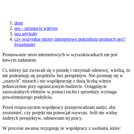
dom
seo - promocja witryny
seo artykuły
czy wszystkie strony internetowe potrzebują promocji seo?
bynajmniej
Promowanie stron internetowych w wyszukiwarkach nie jest
łatwym zadaniem.
Ci, którzy już zwracali się o poradę i otrzymali odmowę, wiedzą, że
nie podejmuję się projektów bez perspektyw. Nie promuję się w
„szarych” niszach i nie współpracuję z dużą liczbą witryn
jednocześnie przy ograniczonym budżecie. Osiągnięcie
zauważalnych efektów w postaci ruchu i sprzedaży wymaga
poważniejszego podejścia.
Przed rozpoczęciem współpracy przeprowadzam audyt, aby
zrozumieć, czy projekt ma potencjał rozwoju. Jeśli nie widzę
żadnych perspektyw, odmawiam tej pracy.
W procesie awansu rezygnuję ze współpracy z osobami, które: