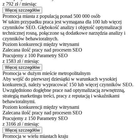
z 792 zł / miesiąc
Więcej szczegółów
Promocja miasta z populacją ponad 500 000 osób
W takim przypadku praca jest wymagana dla 100 lub więcej
czynników SEO. Głębokość analizy i objętość optymalizacji
technicznej rosną, połączone są dodatkowe narzędzia analizy i
czynników behawioralnych.
Poziom konkurencji między witrynami
Zalecana ilość pracy nad procesem SEO
Pracujemy z 100 Parametry SEO
z 1583 zł / miesiąc
Więcej szczegółów
Promocja w dużym mieście metropolitalnym
Aby wejść do pierwszej dziesiątki w warunkach wysokiej
konkurencji, należy wypracować 150 lub więcej czynników SEO.
Uwzględniono dogłębne prace nad optymalizacją zewnętrzną,
strategią marketingu treści, pracy z reputacją i wskaźnikami
behawioralnymi.
Poziom konkurencji między witrynami
Zalecana ilość pracy nad procesem SEO
Pracujemy z 150 Parametry SEO
z 3166 zł / miesiąc
Więcej szczegółów
Promocja w wielu miastach kraju