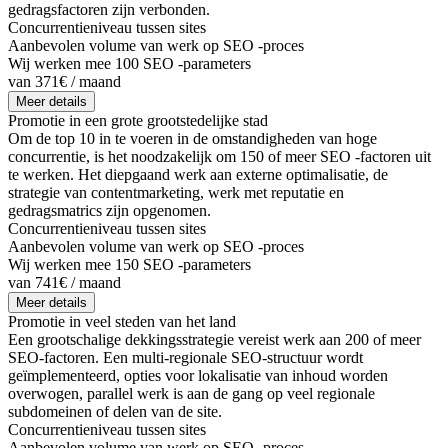
gedragsfactoren zijn verbonden.
Concurrentieniveau tussen sites
Aanbevolen volume van werk op SEO -proces
Wij werken mee 100 SEO -parameters
van 371€ / maand
Meer details
Promotie in een grote grootstedelijke stad
Om de top 10 in te voeren in de omstandigheden van hoge
concurrentie, is het noodzakelijk om 150 of meer SEO -factoren uit
te werken. Het diepgaand werk aan externe optimalisatie, de
strategie van contentmarketing, werk met reputatie en
gedragsmatrics zijn opgenomen.
Concurrentieniveau tussen sites
Aanbevolen volume van werk op SEO -proces
Wij werken mee 150 SEO -parameters
van 741€ / maand
Meer details
Promotie in veel steden van het land
Een grootschalige dekkingsstrategie vereist werk aan 200 of meer
SEO-factoren. Een multi-regionale SEO-structuur wordt
geïmplementeerd, opties voor lokalisatie van inhoud worden
overwogen, parallel werk is aan de gang op veel regionale
subdomeinen of delen van de site.
Concurrentieniveau tussen sites
Aanbevolen volume van werk op SEO -proces