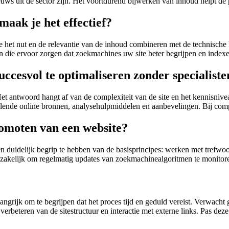
euws uit de sector zijn. Het voortdurend bijwerken van inhoud helpt de p
maak je het effectief?
het nut en de relevantie van de inhoud combineren met de technische k
en die ervoor zorgen dat zoekmachines uw site beter begrijpen en indexe
succesvol te optimaliseren zonder specialist
et antwoord hangt af van de complexiteit van de site en het kennisnivea
hillende online bronnen, analysehulpmiddelen en aanbevelingen. Bij compl
romoten van een website?
en ​​duidelijk begrip te hebben van de basisprincipes: werken met trefw
zakelijk om regelmatig updates van zoekmachinealgoritmen te monitoren
grijk om te begrijpen dat het proces tijd en geduld vereist. Verwacht g
verbeteren van de sitestructuur en interactie met externe links. Pas dez