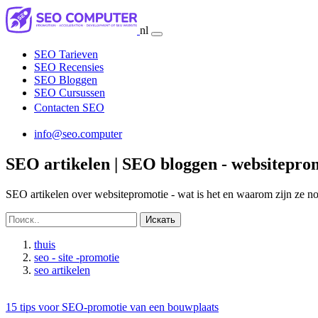
nl
SEO Tarieven
SEO Recensies
SEO Bloggen
SEO Cursussen
Contacten SEO
info@seo.computer
SEO artikelen | SEO bloggen - websiteprom
SEO artikelen over websitepromotie - wat is het en waarom zijn ze no
Искать
thuis
seo - site -promotie
seo artikelen
15 tips voor SEO-promotie van een bouwplaats