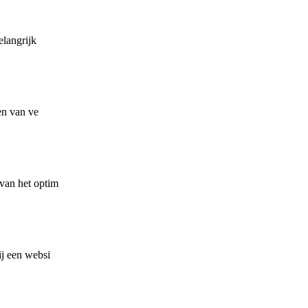
elangrijk
en van ve
 van het optim
ij een websi