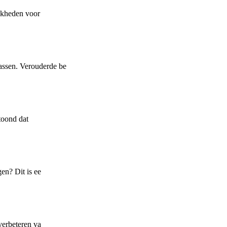
ijkheden voor
assen. Verouderde be
toond dat
en? Dit is ee
verbeteren va