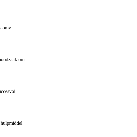
ls omv
e noodzaak om
uccesvol
k hulpmiddel