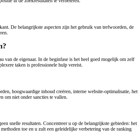
ositie in de zoekresultaten te verbeteren.
ant. De belangrijkste aspecten zijn het gebruik van trefwoorden, de
ren.
en?
u van de eigenaar. In de beginfase is het heel goed mogelijk om zelf
exere taken is professionele hulp vereist.
oorden, hoogwaardige inhoud creëren, interne website-optimalisatie, het
 om niet onder sancties te vallen.
een snelle resultaten. Concentreer u op de belangrijkste gebieden: het
e methoden toe en u zult een geleidelijke verbetering van de ranking