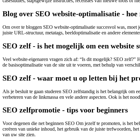
casestudies, stapsgewijze instructies, recensies van nieuwe tools of ni
Blog over SEO website-optimalisatie - hoe 
Om over te bloggen SEO website-optimalisatie succesvol was, moet je 
juiste URL-structuur, metatags, beeldoptimalisatie en andere element
SEO zelf - is het mogelijk om een ​​website 
Veel website-eigenaren vragen zich af: “Is dit mogelijk? SEO zelf?" H
de basisoptimalisatie van de site uit te voeren, met behulp van versc
SEO zelf - waar moet u op letten bij het p
Als je besluit te gaan studeren SEO zelfstandig is het belangrijk om e
verbeteren van de linkmassa en vele andere aspecten. Ook is het nood
SEO zelfpromotie - tips voor beginners
Voor degenen die net beginnen SEO Om jezelf te promoten, is het belan
creëren van unieke inhoud, het gebruik van de juiste trefwoorden, het 
van uw site zien.