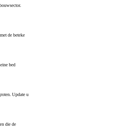
 bouwsector.
 met de beteke
leine bed
groten. Update u
en die de