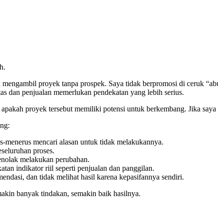
h.
k mengambil proyek tanpa prospek. Saya tidak berpromosi di ceruk “ab
ntas dan penjualan memerlukan pendekatan yang lebih serius.
akah proyek tersebut memiliki potensi untuk berkembang. Jika saya t
ng:
us-menerus mencari alasan untuk tidak melakukannya.
seluruhan proses.
enolak melakukan perubahan.
n indikator riil seperti penjualan dan panggilan.
dasi, dan tidak melihat hasil karena kepasifannya sendiri.
kin banyak tindakan, semakin baik hasilnya.