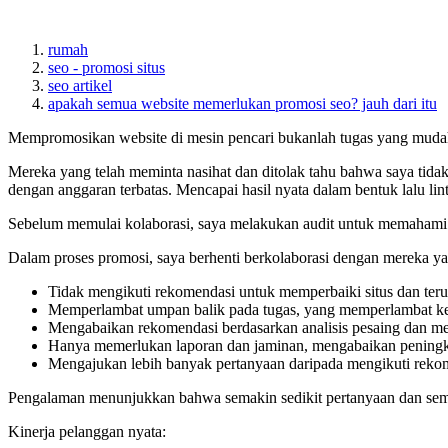
rumah
seo - promosi situs
seo artikel
apakah semua website memerlukan promosi seo? jauh dari itu
Mempromosikan website di mesin pencari bukanlah tugas yang muda
Mereka yang telah meminta nasihat dan ditolak tahu bahwa saya tida
dengan anggaran terbatas. Mencapai hasil nyata dalam bentuk lalu li
Sebelum memulai kolaborasi, saya melakukan audit untuk memahami ap
Dalam proses promosi, saya berhenti berkolaborasi dengan mereka ya
Tidak mengikuti rekomendasi untuk memperbaiki situs dan ter
Memperlambat umpan balik pada tugas, yang memperlambat ke
Mengabaikan rekomendasi berdasarkan analisis pesaing dan m
Hanya memerlukan laporan dan jaminan, mengabaikan peningkata
Mengajukan lebih banyak pertanyaan daripada mengikuti rekomen
Pengalaman menunjukkan bahwa semakin sedikit pertanyaan dan sema
Kinerja pelanggan nyata: