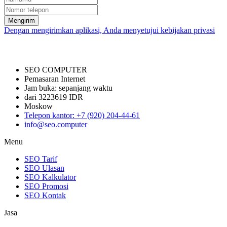
Mengirim
Dengan mengirimkan aplikasi, Anda menyetujui kebijakan privasi
SEO COMPUTER
Pemasaran Internet
Jam buka:
sepanjang waktu
dari 3223619 IDR
Moskow
Telepon kantor
:
+7 (920) 204-44-61
info@seo.computer
Menu
SEO Tarif
SEO Ulasan
SEO Kalkulator
SEO Promosi
SEO Kontak
Jasa