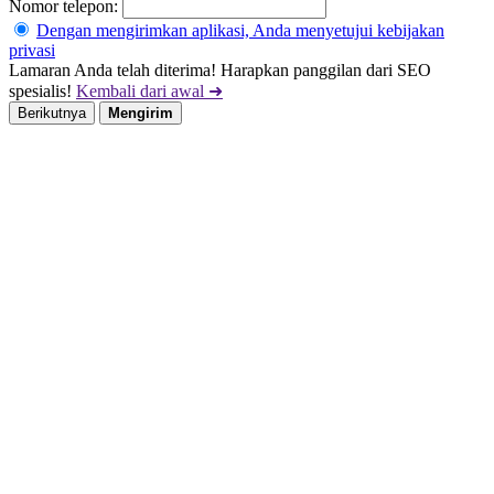
Nomor telepon:
Dengan mengirimkan aplikasi, Anda menyetujui kebijakan
privasi
Lamaran Anda telah diterima! Harapkan panggilan dari SEO
spesialis!
Kembali dari awal ➜
Berikutnya
Mengirim