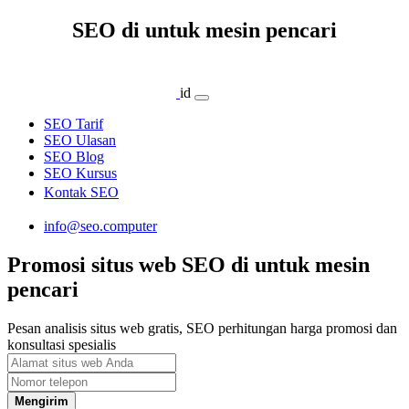
SEO di untuk mesin pencari
id
SEO Tarif
SEO Ulasan
SEO Blog
SEO Kursus
Kontak SEO
info@seo.computer
Promosi situs web SEO di untuk mesin
pencari
Pesan analisis situs web gratis, SEO perhitungan harga promosi dan
konsultasi spesialis
Mengirim