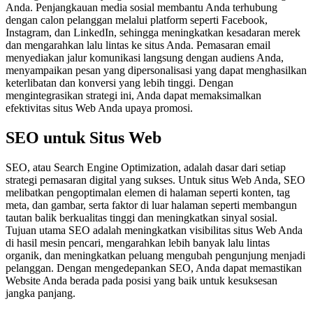
Anda. Penjangkauan media sosial membantu Anda terhubung
dengan calon pelanggan melalui platform seperti Facebook,
Instagram, dan LinkedIn, sehingga meningkatkan kesadaran merek
dan mengarahkan lalu lintas ke situs Anda. Pemasaran email
menyediakan jalur komunikasi langsung dengan audiens Anda,
menyampaikan pesan yang dipersonalisasi yang dapat menghasilkan
keterlibatan dan konversi yang lebih tinggi. Dengan
mengintegrasikan strategi ini, Anda dapat memaksimalkan
efektivitas situs Web Anda upaya promosi.
SEO untuk Situs Web
SEO, atau Search Engine Optimization, adalah dasar dari setiap
strategi pemasaran digital yang sukses. Untuk situs Web Anda, SEO
melibatkan pengoptimalan elemen di halaman seperti konten, tag
meta, dan gambar, serta faktor di luar halaman seperti membangun
tautan balik berkualitas tinggi dan meningkatkan sinyal sosial.
Tujuan utama SEO adalah meningkatkan visibilitas situs Web Anda
di hasil mesin pencari, mengarahkan lebih banyak lalu lintas
organik, dan meningkatkan peluang mengubah pengunjung menjadi
pelanggan. Dengan mengedepankan SEO, Anda dapat memastikan
Website Anda berada pada posisi yang baik untuk kesuksesan
jangka panjang.