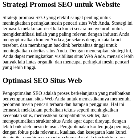
Strategi Promosi SEO untuk Website
Strategi promosi SEO yang efektif sangat penting untuk
meningkatkan peringkat mesin pencari situs Web Anda. Strategi ini
termasuk melakukan riset kata kunci secara menyeluruh untuk
mengidentifikasi istilah yang paling relevan dengan industri Anda,
mengoptimalkan konten Anda agar selaras dengan kata kunci
tersebut, dan membangun backlink berkualitas tinggi untuk
meningkatkan otoritas situs Anda. Dengan menerapkan strategi ini,
Anda dapat meningkatkan visibilitas situs Web Anda, menarik lebih
banyak lalu lintas organik, dan mencapai peringkat mesin pencari
yang lebih tinggi.
Optimasi SEO Situs Web
Pengoptimalan SEO adalah proses berkelanjutan yang melibatkan
penyempurnaan situs Web Anda untuk memastikannya memenuhi
pedoman mesin pencari terbaru dan harapan pengguna. Hal ini
termasuk melakukan perbaikan teknis seperti meningkatkan
kecepatan situs, memastikan kompatibilitas seluler, dan
mengoptimalkan struktur situs Anda agar dapat dirayapi dengan
lebih baik oleh mesin telusur. Pengoptimalan konten juga penting,
dengan fokus pada relevansi, kualitas, dan kesegaran kata kunci.
Selain itu, penggunaan markup skema dan data terstruktur dapat