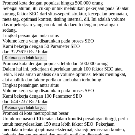
Promosi kota dengan populasi hingga 500.000 orang
Sebagai aturan, itu cukup untuk melakukan pekerjaan pada 50 atau
kurang faktor SEO dari situs-seperti struktur, kecepatan pemuatan,
meta-tag, optimasi konten, tistling internal, dll. Ini adalah volume
dasar pekerjaan yang cocok untuk daerah dengan persaingan
sedang.
Tingkat persaingan antar situs
Volume kerja yang disarankan pada proses SEO
Kami bekerja dengan 50 Parameter SEO
dari 3223619 ₨ / bulan
Keterangan lebih lanjut
Promosi kota dengan populasi lebih dari 500.000 orang
Dalam hal ini, pekerjaan diperlukan untuk 100 faktor SEO atau
lebih. Kedalaman analisis dan volume optimasi teknis meningkat,
alat analitik dan faktor perilaku tambahan terhubung.
Tingkat persaingan antar situs
Volume kerja yang disarankan pada proses SEO
Kami bekerja dengan 100 Parameter SEO
dari 6447237 ₨ / bulan
Keterangan lebih lanjut
Promosi di kota metropolitan besar
Untuk memasuki 10 teratas dalam kondisi persaingan tinggi, perlu
untuk menyelesaikan 150 atau lebih faktor SEO. Pekerjaan
mendalam tentang optimasi eksternal, strategi pemasaran konten,
bekerja dengan reputasi dan metrik perilaku dimasukkan.