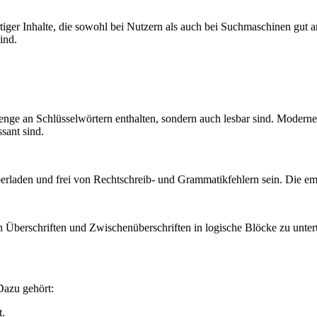
rtiger Inhalte, die sowohl bei Nutzern als auch bei Suchmaschinen gu
ind.
ge Menge an Schlüsselwörtern enthalten, sondern auch lesbar sind. Mode
ssant sind.
berladen und frei von Rechtschreib- und Grammatikfehlern sein. Die em
von Überschriften und Zwischenüberschriften in logische Blöcke zu unte
Dazu gehört:
t.