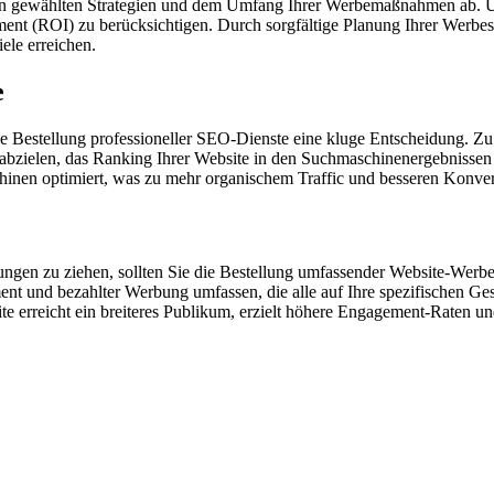
nen gewählten Strategien und dem Umfang Ihrer Werbemaßnahmen ab. U
tment (ROI) zu berücksichtigen. Durch sorgfältige Planung Ihrer Werbe
le erreichen.
e
die Bestellung professioneller SEO-Dienste eine kluge Entscheidung. 
f abzielen, das Ranking Ihrer Website in den Suchmaschinenergebnisse
chinen optimiert, was zu mehr organischem Traffic und besseren Konver
en zu ziehen, sollten Sie die Bestellung umfassender Website-Werbedi
 und bezahlter Werbung umfassen, die alle auf Ihre spezifischen Ge
ite erreicht ein breiteres Publikum, erzielt höhere Engagement-Raten un