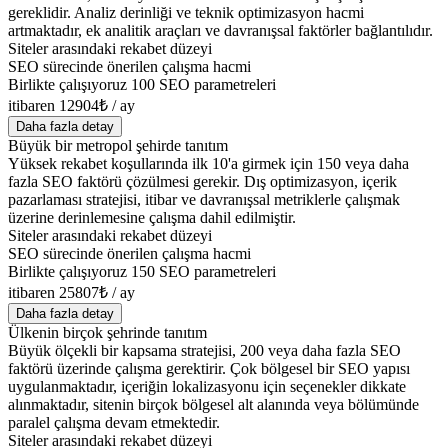
gereklidir. Analiz derinliği ve teknik optimizasyon hacmi
artmaktadır, ek analitik araçları ve davranışsal faktörler bağlantılıdır.
Siteler arasındaki rekabet düzeyi
SEO sürecinde önerilen çalışma hacmi
Birlikte çalışıyoruz 100 SEO parametreleri
itibaren 12904₺ / ay
Daha fazla detay
Büyük bir metropol şehirde tanıtım
Yüksek rekabet koşullarında ilk 10'a girmek için 150 veya daha
fazla SEO faktörü çözülmesi gerekir. Dış optimizasyon, içerik
pazarlaması stratejisi, itibar ve davranışsal metriklerle çalışmak
üzerine derinlemesine çalışma dahil edilmiştir.
Siteler arasındaki rekabet düzeyi
SEO sürecinde önerilen çalışma hacmi
Birlikte çalışıyoruz 150 SEO parametreleri
itibaren 25807₺ / ay
Daha fazla detay
Ülkenin birçok şehrinde tanıtım
Büyük ölçekli bir kapsama stratejisi, 200 veya daha fazla SEO
faktörü üzerinde çalışma gerektirir. Çok bölgesel bir SEO yapısı
uygulanmaktadır, içeriğin lokalizasyonu için seçenekler dikkate
alınmaktadır, sitenin birçok bölgesel alt alanında veya bölümünde
paralel çalışma devam etmektedir.
Siteler arasındaki rekabet düzeyi