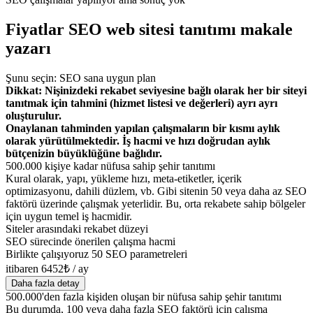
Fiyatlar SEO web sitesi tanıtımı makale
yazarı
Şunu seçin: SEO sana uygun plan
Dikkat: Nişinizdeki rekabet seviyesine bağlı olarak her bir siteyi
tanıtmak için tahmini (hizmet listesi ve değerleri) ayrı ayrı
oluşturulur.
Onaylanan tahminden yapılan çalışmaların bir kısmı aylık
olarak yürütülmektedir. İş hacmi ve hızı doğrudan aylık
bütçenizin büyüklüğüne bağlıdır.
500.000 kişiye kadar nüfusa sahip şehir tanıtımı
Kural olarak, yapı, yükleme hızı, meta-etiketler, içerik
optimizasyonu, dahili düzlem, vb. Gibi sitenin 50 veya daha az SEO
faktörü üzerinde çalışmak yeterlidir. Bu, orta rekabete sahip bölgeler
için uygun temel iş hacmidir.
Siteler arasındaki rekabet düzeyi
SEO sürecinde önerilen çalışma hacmi
Birlikte çalışıyoruz 50 SEO parametreleri
itibaren 6452₺ / ay
Daha fazla detay
500.000'den fazla kişiden oluşan bir nüfusa sahip şehir tanıtımı
Bu durumda, 100 veya daha fazla SEO faktörü için çalışma