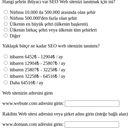
Hangi şehrin ihtiyacı var SEO Web sitenizi tanıtmak için mi?
Nüfusu 10.000 ila 500.000 arasında olan şehir
Nüfusu 500.000'den fazla olan şehir
Ülkenin en büyük şehri (ülkenin başkenti)
Ülkenin birkaç şehri veya ülkenin tüm şehirleri
Diğer
Yaklaşık bütçe ne kadar SEO web sitenizin tanıtımı?
itibaren 6452₺ - 12904₺ / ay
itibaren 12904₺ - 25807₺ / ay
itibaren 25807₺ - 32258₺ / ay
itibaren 32258₺ - 64516₺ / ay
Daha 64516₺ / ay
Web sitenizin adresini girin
www.websıte.com adresini girin:
Rakibin Web sitesi adresini veya şirket adını girin (isteğe bağlı alan)
www.domaın.com adresini girin: