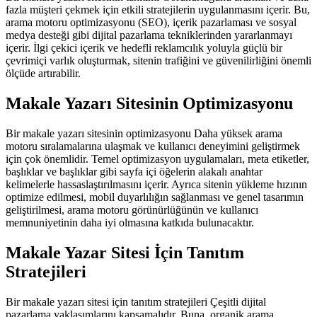
fazla müşteri çekmek için etkili stratejilerin uygulanmasını içerir. Bu,
arama motoru optimizasyonu (SEO), içerik pazarlaması ve sosyal
medya desteği gibi dijital pazarlama tekniklerinden yararlanmayı
içerir. İlgi çekici içerik ve hedefli reklamcılık yoluyla güçlü bir
çevrimiçi varlık oluşturmak, sitenin trafiğini ve güvenilirliğini önemli
ölçüde artırabilir.
Makale Yazarı Sitesinin Optimizasyonu
Bir makale yazarı sitesinin optimizasyonu Daha yüksek arama
motoru sıralamalarına ulaşmak ve kullanıcı deneyimini geliştirmek
için çok önemlidir. Temel optimizasyon uygulamaları, meta etiketler,
başlıklar ve başlıklar gibi sayfa içi öğelerin alakalı anahtar
kelimelerle hassaslaştırılmasını içerir. Ayrıca sitenin yükleme hızının
optimize edilmesi, mobil duyarlılığın sağlanması ve genel tasarımın
geliştirilmesi, arama motoru görünürlüğünün ve kullanıcı
memnuniyetinin daha iyi olmasına katkıda bulunacaktır.
Makale Yazar Sitesi İçin Tanıtım
Stratejileri
Bir makale yazarı sitesi için tanıtım stratejileri Çeşitli dijital
pazarlama yaklaşımlarını kapsamalıdır. Buna, organik arama