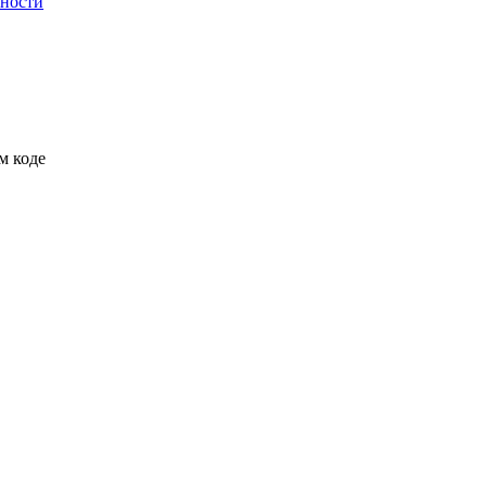
ьности
м коде