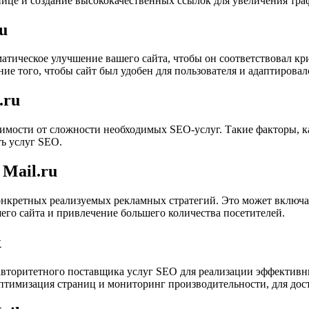
ице и создание высококачественных ссылок для увеличения траф
u
атическое улучшение вашего сайта, чтобы он соответствовал кр
ие того, чтобы сайт был удобен для пользователя и адаптирова
.ru
симости от сложности необходимых SEO-услуг. Такие факторы, к
ь услуг SEO.
Mail.ru
онкретных реализуемых рекламных стратегий. Это может включат
го сайта и привлечение большего количества посетителей.
к
авторитетного поставщика услуг SEO для реализации эффективн
оптимизация страниц и мониторинг производительности, для дос