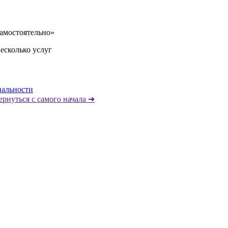
амостоятельно»
есколько услуг
иальности
ернуться с самого начала ➜