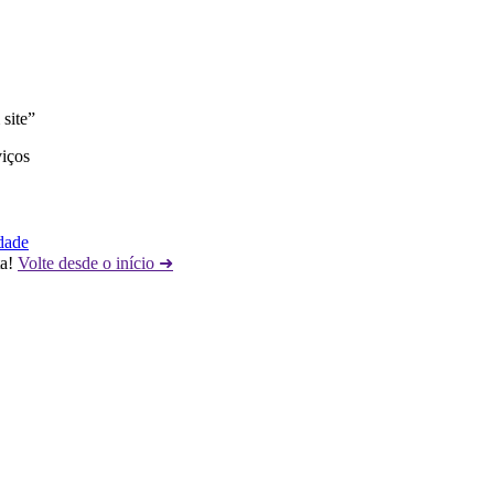
site”
viços
dade
a!
Volte desde o início ➜