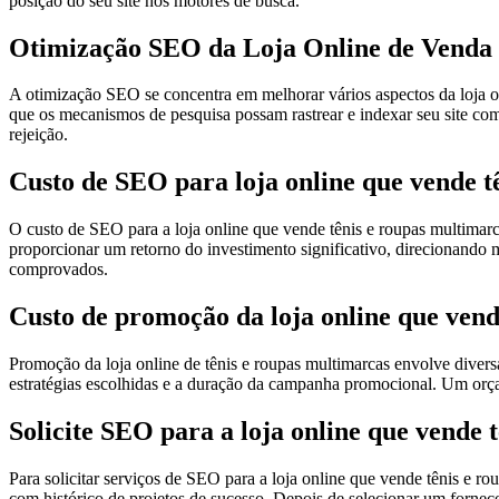
posição do seu site nos motores de busca.
Otimização SEO da Loja Online de Venda 
A otimização SEO se concentra em melhorar vários aspectos da loja 
que os mecanismos de pesquisa possam rastrear e indexar seu site com e
rejeição.
Custo de SEO para loja online que vende t
O custo de SEO para a loja online que vende tênis e roupas multimarc
proporcionar um retorno do investimento significativo, direcionando 
comprovados.
Custo de promoção da loja online que vend
Promoção da loja online de tênis e roupas multimarcas envolve divers
estratégias escolhidas e a duração da campanha promocional. Um orç
Solicite SEO para a loja online que vende 
Para solicitar serviços de SEO para a loja online que vende tênis e
com histórico de projetos de sucesso. Depois de selecionar um fornece