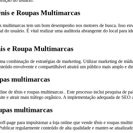
tenção do usuário.
ênis e Roupas Multimarcas
upas multimarcas tem um bom desempenho nos motores de busca. Isso env
l do usuário. É vital realizar uma auditoria abrangente do local para id
is e Roupa Multimarcas
uma combinação de estratégias de marketing. Utilizar marketing de míd
onteúdo envolvente e compartilhável atrairá um público mais amplo e dir
upas multimarcas
ine de tênis e roupas multimarcas . Este processo inclui pesquisa de pa
 site e atrair mais tráfego orgânico. A implementação adequada de SEO 
oupas multimarcas
age para impulsionar a loja online que vende tênis e roupas multimarc
Publicar regularmente conteúdo de alta qualidade e manter-se atualizad