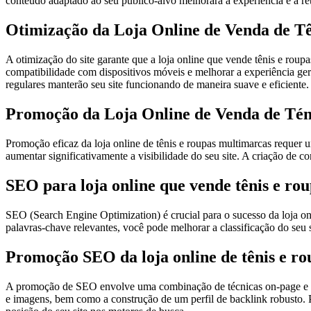
conteúdo adaptado ao seu público-alvo melhorará a experiência e a re
Otimização da Loja Online de Venda de T
A otimização do site garante que a loja online que vende tênis e ro
compatibilidade com dispositivos móveis e melhorar a experiência gera
regulares manterão seu site funcionando de maneira suave e eficiente.
Promoção da Loja Online de Venda de Tén
Promoção eficaz da loja online de tênis e roupas multimarcas requer 
aumentar significativamente a visibilidade do seu site. A criação de c
SEO para loja online que vende tênis e ro
SEO (Search Engine Optimization) é crucial para o sucesso da loja onl
palavras-chave relevantes, você pode melhorar a classificação do seu
Promoção SEO da loja online de tênis e r
A promoção de SEO envolve uma combinação de técnicas on-page e off-p
e imagens, bem como a construção de um perfil de backlink robusto. 