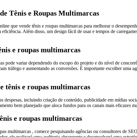
de Tênis e Roupas Multimarcas
online que vende tênis e roupas multimarcas para melhorar o desempen
ficiência. Além disso, um design fácil de usar e tempos de carregamento
ênis e roupas multimarcas
as pode variar dependendo do escopo do projeto e do nível de concorrê
mais tráfego e aumentando as conversões. É importante escolher uma ag
e tênis e roupas multimarcas
as despesas, incluindo criação de conteúdo, publicidade em mídias soc
amento bem planejado que aloca fundos para os canais mais eficazes m
tênis e roupas multimarcas
 roupas multimarcas , comece pesquisando agências ou consultores de SE
dor, ele realizará uma auditoria abrangente e desenvolverá uma estraté