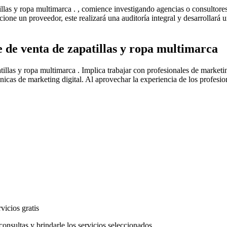
patillas y ropa multimarca . , comience investigando agencias o consult
ccione un proveedor, este realizará una auditoría integral y desarrollar
e de venta de zapatillas y ropa multimarca
atillas y ropa multimarca . Implica trabajar con profesionales de market
icas de marketing digital. Al aprovechar la experiencia de los profesio
icios gratis
consultas y brindarle los servicios seleccionados.