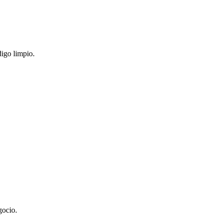
digo limpio.
gocio.