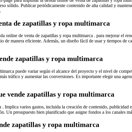
ge para impulsar la tienda online de venta de zapatillas y ropa multim
ceso sólido. Publicar periódicamente contenido de alta calidad y manten
.
enta de zapatillas y ropa multimarca
da online de venta de zapatillas y ropa multimarca . para mejorar el r
io de manera eficiente. Además, un diseño fácil de usar y tiempos de ca
vende zapatillas y ropa multimarca
timarca puede variar según el alcance del proyecto y el nivel de compet
r más tráfico y aumentar las conversiones. Es importante elegir una age
que vende zapatillas y ropa multimarca
a . Implica varios gastos, incluida la creación de contenido, publicidad
ión. Un presupuesto bien planificado que asigne fondos a los canales m
ende zapatillas y ropa multimarca