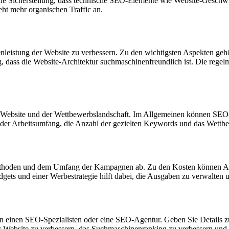
die Sicherstellung, dass technische SEO-Elemente wie Website-Geschwi
ht mehr organischen Traffic an.
enleistung der Website zu verbessern. Zu den wichtigsten Aspekten g
ung, dass die Website-Architektur suchmaschinenfreundlich ist. Die re
er Website und der Wettbewerbslandschaft. Im Allgemeinen können SE
n der Arbeitsumfang, die Anzahl der gezielten Keywords und das Wettb
thoden und dem Umfang der Kampagnen ab. Zu den Kosten können Ausg
ets und einer Werbestrategie hilft dabei, die Ausgaben zu verwalten un
an einen SEO-Spezialisten oder eine SEO-Agentur. Geben Sie Details z
 Website zu verbessern, das Suchmaschinenranking zu verbessern und de